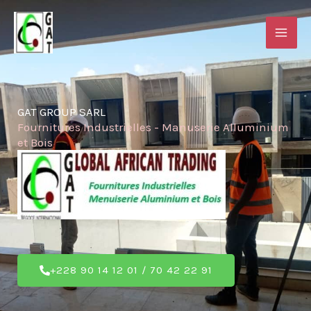
Aller
au
contenu
GAT GROUP SARL
Fournitures Industrielles - Manuserie Alluminium
et Bois
+228 90 14 12 01 / 70 42 22 91